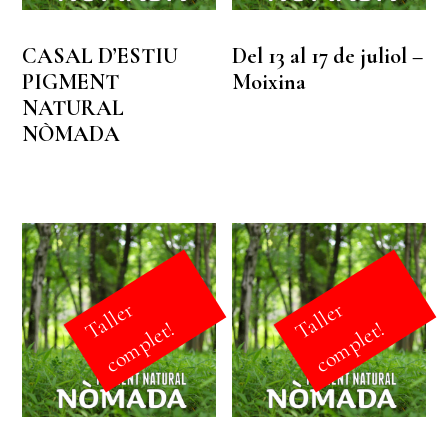
CASAL D’ESTIU
Del 13 al 17 de juliol –
PIGMENT
Moixina
NATURAL
NÒMADA
a
l
l
e
r
c
o
m
p
l
e
t
a
l
l
e
r
c
o
m
p
l
e
t
T
!
T
!