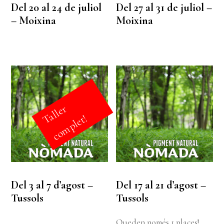
Del 20 al 24 de juliol
Del 27 al 31 de juliol –
– Moixina
Moixina
a
l
l
e
r
c
o
m
p
l
e
t
T
!
Del 3 al 7 d’agost –
Del 17 al 21 d’agost –
Tussols
Tussols
Queden només 1 places!